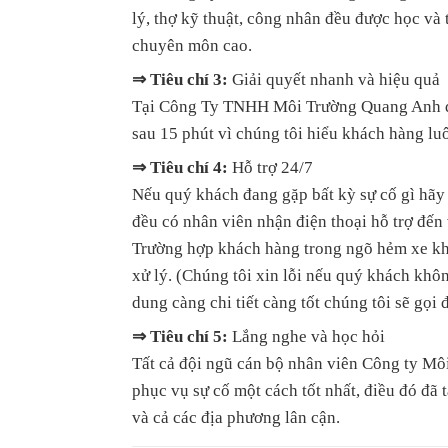
lý, thợ kỹ thuật, công nhân đều được học và
chuyên môn cao.
⇒ Tiêu chí 3:
Giải quyết nhanh và hiệu quả
Tại Công Ty TNHH Môi Trường Quang Anh quý
sau 15 phút vì chúng tôi hiểu khách hàng luô
⇒ Tiêu chí 4:
Hỗ trợ 24/7
Nếu quý khách đang gặp bất kỳ sự cố gì hãy
đều có nhân viên nhận điện thoại hỗ trợ đến 
Trường hợp khách hàng trong ngõ hẻm xe khô
xử lý. (Chúng tôi xin lỗi nếu quý khách khô
dung càng chi tiết càng tốt chúng tôi sẽ gọi 
⇒ Tiêu chí 5:
Lắng nghe và học hỏi
Tất cả đội ngũ cán bộ nhân viên Công ty Mô
phục vụ sự cố một cách tốt nhất, điều đó đã
và cả các địa phương lân cận.