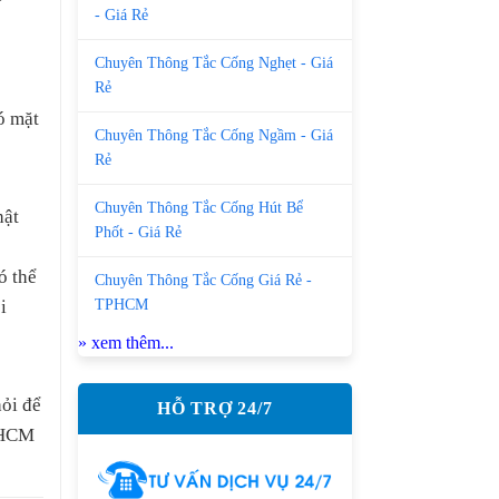
- Giá Rẻ
Chuyên Thông Tắc Cống Nghẹt - Giá
Rẻ
ó mặt
Chuyên Thông Tắc Cống Ngầm - Giá
Rẻ
Chuyên Thông Tắc Cống Hút Bể
hật
Phốt - Giá Rẻ
ó thể
Chuyên Thông Tắc Cống Giá Rẻ -
TPHCM
i
» xem thêm...
ỏi để
HỖ TRỢ 24/7
ố HCM