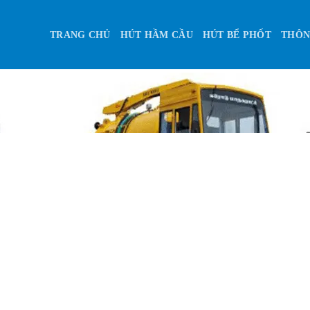
TRANG CHỦ
HÚT HẦM CẦU
HÚT BỂ PHỐT
THÔN