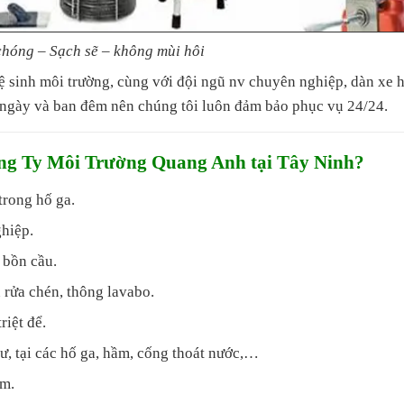
hóng – Sạch sẽ – không mùi hôi
ệ sinh môi trường, cùng với đội ngũ nv chuyên nghiệp, dàn xe 
n ngày và ban đêm nên chúng tôi luôn đảm bảo phục vụ 24/24.
ng Ty Môi Trường Quang Anh tại Tây Ninh?
trong hố ga.
ghiệp.
 bồn cầu.
 rửa chén, thông lavabo.
riệt để.
ư, tại các hố ga, hầm, cống thoát nước,…
ậm.