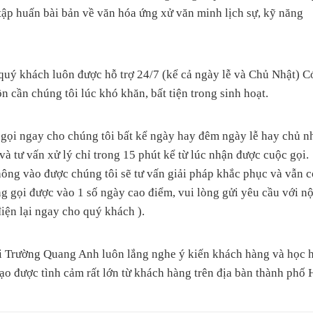
 tập huấn bài bản về văn hóa ứng xử văn minh lịch sự, kỹ năng
 khách luôn được hỗ trợ 24/7 (kể cả ngày lễ và Chủ Nhật) C
n cần chúng tôi lúc khó khăn, bất tiện trong sinh hoạt.
 gọi ngay cho chúng tôi bất kể ngày hay đêm ngày lễ hay chủ n
và tư vấn xử lý chỉ trong 15 phút kể từ lúc nhận được cuộc gọi.
ng vào được chúng tôi sẽ tư vấn giải pháp khắc phục và vẫn c
ng gọi được vào 1 số ngày cao điểm, vui lòng gửi yêu cầu với nộ
điện lại ngay cho quý khách ).
i Trường Quang Anh luôn lắng nghe ý kiến khách hàng và học h
 tạo được tình cảm rất lớn từ khách hàng trên địa bàn thành ph