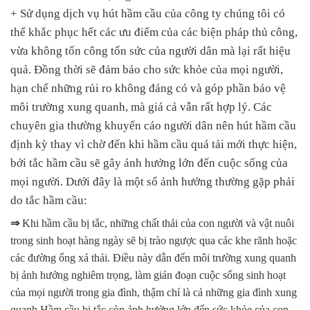
+ Sử dụng dịch vụ hút hầm cầu của công ty chúng tôi có
thể khắc phục hết các ưu điểm của các biện pháp thủ công,
vừa không tốn công tốn sức của người dân mà lại rất hiệu
quả. Đồng thời sẽ đảm bảo cho sức khỏe của mọi người,
hạn chế những rủi ro không đáng có và góp phần bảo vệ
môi trường xung quanh, mà giá cả vẫn rất hợp lý. Các
chuyên gia thường khuyến cáo người dân nên hút hầm cầu
định kỳ thay vì chờ đến khi hầm cầu quá tải mới thực hiện,
bởi tắc hầm cầu sẽ gây ảnh hưởng lớn đến cuộc sống của
mọi người. Dưới đây là một số ảnh hưởng thường gặp phải
do tắc hầm cầu:
⇒
Khi hầm cầu bị tắc, những chất thải của con người và vật nuôi
trong sinh hoạt hàng ngày sẽ bị trào ngược qua các khe rãnh hoặc
các đường ống xả thải. Điều này dẫn đến môi trường xung quanh
bị ảnh hưởng nghiêm trọng, làm gián đoạn cuộc sống sinh hoạt
của mọi người trong gia đình, thậm chí là cả những gia đình xung
quanh Hầm cầu bị tắc còn ảnh hưởng lớn đến sức khỏe của con