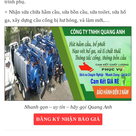
trình phụ.
+ Nhận sửa chữa hầm cầu, sửa bồn cầu, sửa toilet, sửa hố
ga, xây dựng cầu cống bị hư hỏng, và làm mới,…
Nhanh gọn – uy tín – hãy gọi Quang Anh
ĐĂNG KÝ NHẬN BÁO GIÁ