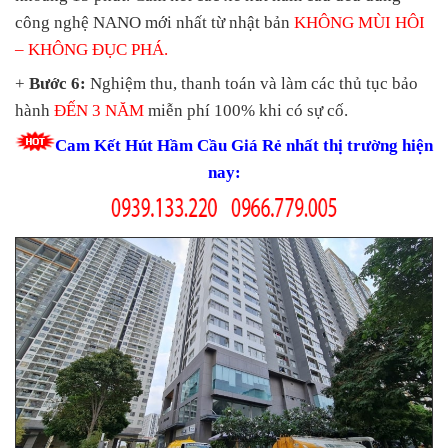
công nghệ NANO mới nhất từ nhật bản
KHÔNG MÙI HÔI
– KHÔNG ĐỤC PHÁ.
+
Bước 6:
Nghiệm thu, thanh toán và làm các thủ tục bảo
hành
ĐẾN 3 NĂM
miễn phí 100% khi có sự cố.
Cam Kết Hút Hầm Cầu Giá Rẻ nhất thị trường hiện
nay: