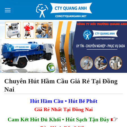
Skip
to
content
Chuyên Hút Hầm Cầu Giá Rẻ Tại Đồng
Nai
Hút Hầm Cầu • Hút Bể Phốt
Giá Rẻ Nhất Tại Đồng Nai
Cam Kết Hút Đủ Khối • Hút Sạch Tận Đáy