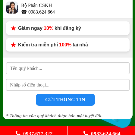
Bộ Phận CSKH
☎ 0983.624.664
THÔNG CẦU NGHẸT
Thợ Thông Bồn Cầu Tại Các Quận - Giá Rẻ
Giảm ngay
10%
khi đăng ký
Chuyên Thông Tắc Toa Lét TPHCM - Giá Rẻ
Kiểm tra miễn phí
100%
tại nhà
Chuyên Thông Tắc Nhà Vệ Sinh - Giá Rẻ
Chuyên Thông Tắc Cầu Cống Giá Rẻ Tại TPHCM
CÔNG TY MÔI TRƯỜNG QUANG ANH
Số điện thoại:
0937.677.322
Email:
ruthamcauhoaphat@gmail.com
Số 20/1 Đường Số 7, Khu phố 6, Phường Bình Hưng Hòa A,
BÁO GIÁ
Quận Bình Tân, Thành phố Hồ Chí Minh
* Thông tin của quý khách được bảo mật tuyệt đối.
NGAY
Copyright 2020-
2026
©
www.congtyquanganh.net
. All Right
0937.677.322
0983.624.664