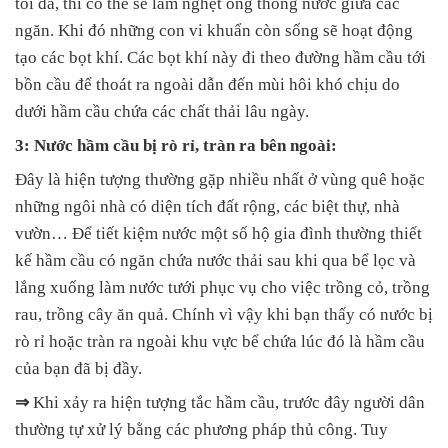
tối đa, thì có thể sẽ làm nghẹt ống thông nước giữa các
ngăn. Khi đó những con vi khuẩn còn sống sẽ hoạt động
tạo các bọt khí. Các bọt khí này đi theo đường hầm cầu tới
bồn cầu để thoát ra ngoài dẫn đến mùi hôi khó chịu do
dưới hầm cầu chứa các chất thải lâu ngày.
3: Nước hầm cầu bị rò rỉ, tràn ra bên ngoài:
Đây là hiện tượng thường gặp nhiều nhất ở vùng quê hoặc
những ngôi nhà có diện tích đất rộng, các biệt thự, nhà
vườn… Để tiết kiệm nước một số hộ gia đình thường thiết
kế hầm cầu có ngăn chứa nước thải sau khi qua bể lọc và
lắng xuống làm nước tưới phục vụ cho việc trồng cỏ, trồng
rau, trồng cây ăn quả. Chính vì vậy khi bạn thấy có nước bị
rò rỉ hoặc tràn ra ngoài khu vực bể chứa lúc đó là hầm cầu
của bạn đã bị đầy.
⇒
Khi xảy ra hiện tượng tắc hầm cầu, trước đây người dân
thường tự xử lý bằng các phương pháp thủ công. Tuy