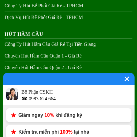
Công Ty Hút Bể Phốt Giá Rẻ - TPHCM
Dịch Vụ Hút Bể Phốt Giá Rẻ - TPHCM
HÚT HẦM CẦU
Công Ty Hút Hầm Cầu Giá Rẻ Tại Tiền Giang
Chuyên Hút Hầm Cầu Quận 1 - Giá Rẻ
Chuyên Hút Hầm Cầu Quận 2 - Giá Rẻ
Chuyên Hút Hầm Cầu Quận 3 - Giá Rẻ
Bộ Phận CSKH
THÔNG CẦU NGHẸT
☎ 0983.624.664
Thợ Thông Bồn Cầu Tại Các Quận - Giá Rẻ
Giảm ngay
10%
khi đăng ký
Chuyên Thông Tắc Toa Lét TPHCM - Giá Rẻ
Chuyên Thông Tắc Nhà Vệ Sinh - Giá Rẻ
Kiểm tra miễn phí
100%
tại nhà