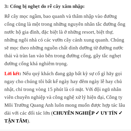
3: Cống bị nghẹt do rễ cây xâm nhập:
Rễ cây mọc ngầm, bao quanh và thâm nhập vào đường
cống cũng là một trong những nguyên nhân tắc đường ống
nước hộ gia đình, đặc biệt là ở những resort, biệt thự,
những ngôi nhà có các vườn cây cảnh xung quanh. Chúng
sẽ mọc theo những nguồn chất dinh dưỡng từ đường nước
thải và tràn lan vào bên trong đường cống, gây tắc nghẹt
đường cống khá nghiêm trọng.
Lời kết
:
Nếu quý khách đang gặp bất kỳ sự cố gì hãy gọi
ngay cho chúng tôi bất kể ngày hay đêm ngày lễ hay chủ
nhật, chỉ trong vòng 15 phút là có mặt. Với đội ngũ nhân
viên chuyên nghiệp và công nghệ xử lý hiện đại, Công ty
Môi Trường Quang Anh luôn mong muốn được hợp tác lâu
dài với các đối tác lớn (
CHUYÊN NGHIỆP ✓ UY TÍN ✓
TẬN TÂM
).