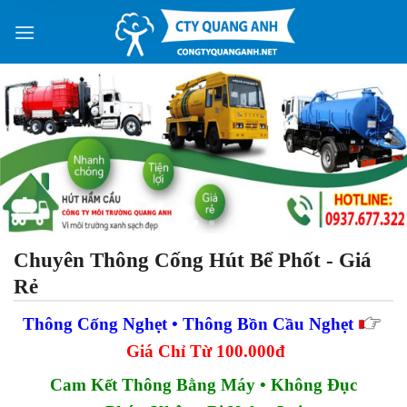
Skip
to
content
Chuyên Thông Cống Hút Bể Phốt - Giá
Rẻ
Thông Cống Nghẹt • Thông Bồn Cầu Nghẹt
Giá Chỉ Từ 100.000đ
Cam Kết Thông Bằng Máy • Không Đục