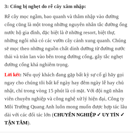
3: Cống bị nghẹt do rễ cây xâm nhập:
Rễ cây mọc ngầm, bao quanh và thâm nhập vào đường
cống cũng là một trong những nguyên nhân tắc đường ống
nước hộ gia đình, đặc biệt là ở những resort, biệt thự,
những ngôi nhà có các vườn cây cảnh xung quanh. Chúng
sẽ mọc theo những nguồn chất dinh dưỡng từ đường nước
thải và tràn lan vào bên trong đường cống, gây tắc nghẹt
đường cống khá nghiêm trọng.
Lời kết
:
Nếu quý khách đang gặp bất kỳ sự cố gì hãy gọi
ngay cho chúng tôi bất kể ngày hay đêm ngày lễ hay chủ
nhật, chỉ trong vòng 15 phút là có mặt. Với đội ngũ nhân
viên chuyên nghiệp và công nghệ xử lý hiện đại, Công ty
Môi Trường Quang Anh luôn mong muốn được hợp tác lâu
dài với các đối tác lớn (
CHUYÊN NGHIỆP ✓ UY TÍN ✓
TẬN TÂM
).