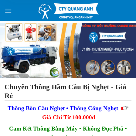
Skip
Lê Ngọc Ðiệp
to
SĐT 0433xxxx435 vừa đăng ký
59 phút trước
content
Chuyên Thông Hầm Cầu Bị Nghẹt - Giá
Rẻ
Thông Bồn Cầu Nghẹt • Thông Cống Nghẹt
Giá Chỉ Từ 100.000đ
Cam Kết Thông Bằng Máy
•
Không Đục Phá •