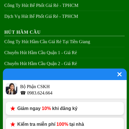
Công Ty Hút Bể Phốt Giá Rẻ - TPHCM
Dịch Vụ Hút Bể Phốt Giá Rẻ - TPHCM
HÚT HẦM CẦU
Công Ty Hút Hầm Cầu Giá Rẻ Tại Tiền Giang
Chuyên Hút Hầm Cầu Quận 1 - Giá Rẻ
Chuyên Hút Hầm Cầu Quận 2 - Giá Rẻ
Chuyên Hút Hầm Cầu Quận 3 - Giá Rẻ
Bộ Phận CSKH
THÔNG CẦU NGHẸT
☎ 0983.624.664
Thợ Thông Bồn Cầu Tại Các Quận - Giá Rẻ
Giảm ngay
10%
khi đăng ký
Chuyên Thông Tắc Toa Lét TPHCM - Giá Rẻ
Chuyên Thông Tắc Nhà Vệ Sinh - Giá Rẻ
Kiểm tra miễn phí
100%
tại nhà