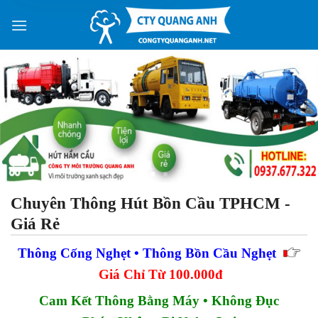
34 phút trước
Skip
to
content
Chuyên Thông Hút Bồn Cầu TPHCM -
Giá Rẻ
Thông Cống Nghẹt • Thông Bồn Cầu Nghẹt
Giá Chỉ Từ 100.000đ
Cam Kết Thông Bằng Máy • Không Đục