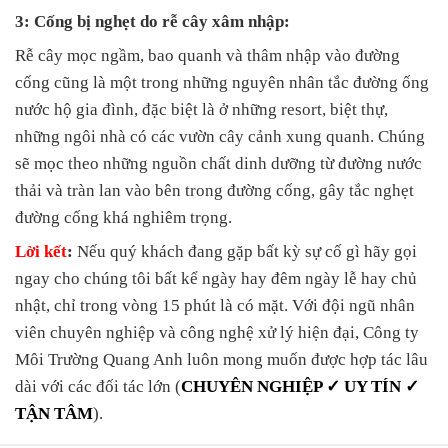
3: Cống bị nghẹt do rễ cây xâm nhập:
Rễ cây mọc ngầm, bao quanh và thâm nhập vào đường
cống cũng là một trong những nguyên nhân tắc đường ống
nước hộ gia đình, đặc biệt là ở những resort, biệt thự,
những ngôi nhà có các vườn cây cảnh xung quanh. Chúng
sẽ mọc theo những nguồn chất dinh dưỡng từ đường nước
thải và tràn lan vào bên trong đường cống, gây tắc nghẹt
đường cống khá nghiêm trọng.
Lời kết
:
Nếu quý khách đang gặp bất kỳ sự cố gì hãy gọi
ngay cho chúng tôi bất kể ngày hay đêm ngày lễ hay chủ
nhật, chỉ trong vòng 15 phút là có mặt. Với đội ngũ nhân
viên chuyên nghiệp và công nghệ xử lý hiện đại, Công ty
Môi Trường Quang Anh luôn mong muốn được hợp tác lâu
dài với các đối tác lớn (
CHUYÊN NGHIỆP ✓ UY TÍN ✓
TẬN TÂM
).