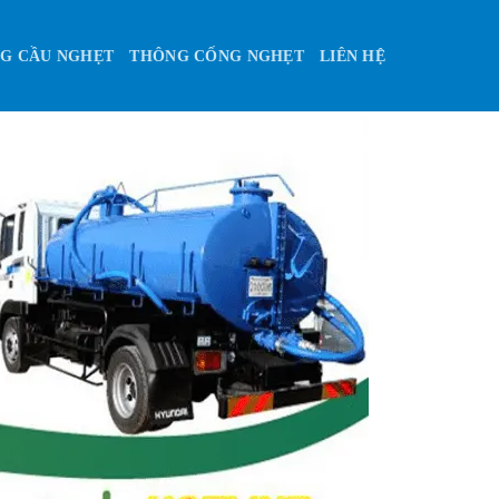
G CẦU NGHẸT
THÔNG CỐNG NGHẸT
LIÊN HỆ