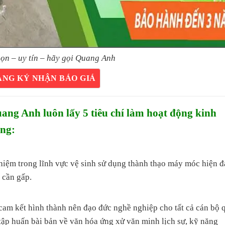
ọn – uy tín – hãy gọi Quang Anh
ĂNG KÝ NHẬN BÁO GIÁ
g Anh luôn lấy 5 tiêu chí làm hoạt động kinh
àng:
ghiệm trong lĩnh vực vệ sinh sử dụng thành thạo máy móc hiện đ
 cần gấp.
 kết hình thành nên đạo đức nghề nghiệp cho tất cả cán bộ 
 tập huấn bài bản về văn hóa ứng xử văn minh lịch sự, kỹ năng