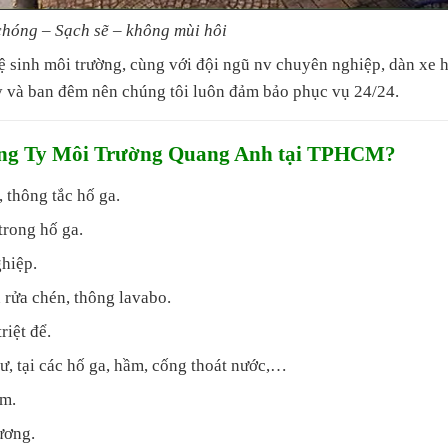
hóng – Sạch sẽ – không mùi hôi
ệ sinh môi trường, cùng với đội ngũ nv chuyên nghiệp, dàn xe 
 và ban đêm nên chúng tôi luôn đảm bảo phục vụ 24/24.
ông Ty Môi Trường Quang Anh tại TPHCM?
 thông tắc hố ga.
trong hố ga.
ghiệp.
 rửa chén, thông lavabo.
riệt để.
ư, tại các hố ga, hầm, cống thoát nước,…
ậm.
ương.