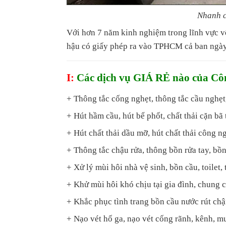
Nhanh c
Với hơn 7 năm kinh nghiệm trong lĩnh vực v
hậu có giấy phép ra vào TPHCM cả ban ngày
I:
Các dịch vụ GIÁ RẺ nào của C
+ Thông tắc cống nghẹt, thông tắc cầu nghẹt,
+ Hút hầm cầu, hút bể phốt, chất thải cặn bã 
+ Hút chất thải dầu mỡ, hút chất thải công n
+ Thông tắc chậu rửa, thông bồn rửa tay, bồn
+ Xử lý mùi hôi nhà vệ sinh, bồn cầu, toilet, t
+ Khử mùi hôi khó chịu tại gia đình, chung c
+ Khắc phục tình trang bồn cầu nước rút ch
+ Nạo vét hố ga, nạo vét cống rãnh, kênh, m