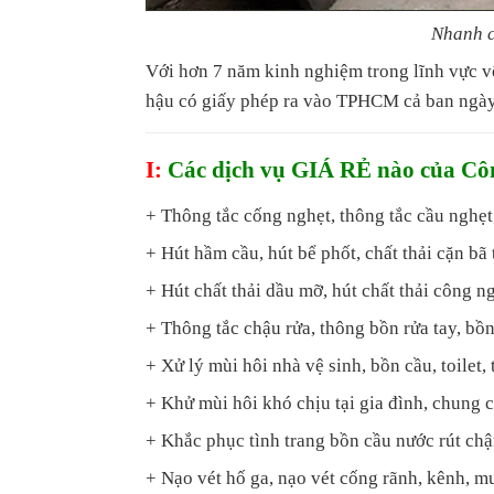
Nhanh c
Với hơn 7 năm kinh nghiệm trong lĩnh vực v
hậu có giấy phép ra vào TPHCM cả ban ngày
I:
Các dịch vụ GIÁ RẺ nào của C
+ Thông tắc cống nghẹt, thông tắc cầu nghẹt,
+ Hút hầm cầu, hút bể phốt, chất thải cặn bã 
+ Hút chất thải dầu mỡ, hút chất thải công n
+ Thông tắc chậu rửa, thông bồn rửa tay, bồn
+ Xử lý mùi hôi nhà vệ sinh, bồn cầu, toilet, t
+ Khử mùi hôi khó chịu tại gia đình, chung c
+ Khắc phục tình trang bồn cầu nước rút ch
+ Nạo vét hố ga, nạo vét cống rãnh, kênh, m