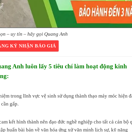
ọn – uy tín – hãy gọi Quang Anh
ĂNG KÝ NHẬN BÁO GIÁ
g Anh luôn lấy 5 tiêu chí làm hoạt động kinh
àng:
ghiệm trong lĩnh vực vệ sinh sử dụng thành thạo máy móc hiện đ
 cần gấp.
 kết hình thành nên đạo đức nghề nghiệp cho tất cả cán bộ 
 tập huấn bài bản về văn hóa ứng xử văn minh lịch sự, kỹ năng