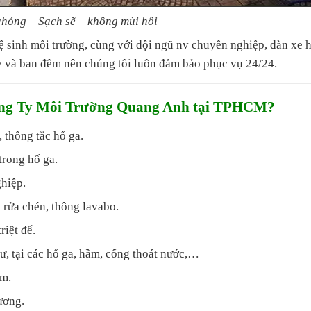
hóng – Sạch sẽ – không mùi hôi
ệ sinh môi trường, cùng với đội ngũ nv chuyên nghiệp, dàn xe 
 và ban đêm nên chúng tôi luôn đảm bảo phục vụ 24/24.
ông Ty Môi Trường Quang Anh tại TPHCM?
 thông tắc hố ga.
trong hố ga.
ghiệp.
 rửa chén, thông lavabo.
riệt để.
ư, tại các hố ga, hầm, cống thoát nước,…
ậm.
ương.