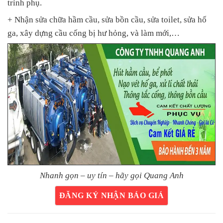
trình phụ.
+ Nhận sửa chữa hầm cầu, sửa bồn cầu, sửa toilet, sửa hố
ga, xây dựng cầu cống bị hư hỏng, và làm mới,…
Nhanh gọn – uy tín – hãy gọi Quang Anh
ĐĂNG KÝ NHẬN BÁO GIÁ