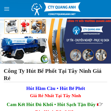
Skip
to
content
Công Ty Hút Bể Phốt Tại Tây Ninh Giá
Rẻ
Hút Hầm Cầu • Hút Bể Phốt
Giá Rẻ Nhất Tại Tây Ninh
Cam Kết Hút Đủ Khối • Hút Sạch Tận Đáy