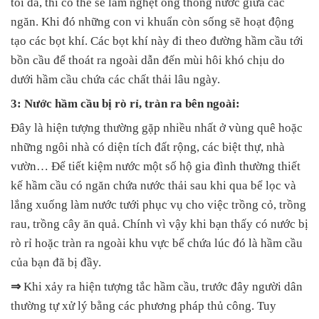
tối đa, thì có thể sẽ làm nghẹt ống thông nước giữa các
ngăn. Khi đó những con vi khuẩn còn sống sẽ hoạt động
tạo các bọt khí. Các bọt khí này đi theo đường hầm cầu tới
bồn cầu để thoát ra ngoài dẫn đến mùi hôi khó chịu do
dưới hầm cầu chứa các chất thải lâu ngày.
3: Nước hầm cầu bị rò rỉ, tràn ra bên ngoài:
Đây là hiện tượng thường gặp nhiều nhất ở vùng quê hoặc
những ngôi nhà có diện tích đất rộng, các biệt thự, nhà
vườn… Để tiết kiệm nước một số hộ gia đình thường thiết
kế hầm cầu có ngăn chứa nước thải sau khi qua bể lọc và
lắng xuống làm nước tưới phục vụ cho việc trồng cỏ, trồng
rau, trồng cây ăn quả. Chính vì vậy khi bạn thấy có nước bị
rò rỉ hoặc tràn ra ngoài khu vực bể chứa lúc đó là hầm cầu
của bạn đã bị đầy.
⇒
Khi xảy ra hiện tượng tắc hầm cầu, trước đây người dân
thường tự xử lý bằng các phương pháp thủ công. Tuy