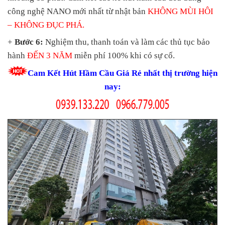
công nghệ NANO mới nhất từ nhật bản
KHÔNG MÙI HÔI
– KHÔNG ĐỤC PHÁ.
+
Bước 6:
Nghiệm thu, thanh toán và làm các thủ tục bảo
hành
ĐẾN 3 NĂM
miễn phí 100% khi có sự cố.
Cam Kết Hút Hầm Cầu Giá Rẻ nhất thị trường hiện
nay: