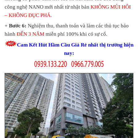
công nghệ NANO mới nhất từ nhật bản
KHÔNG MÙI HÔI
– KHÔNG ĐỤC PHÁ.
+
Bước 6:
Nghiệm thu, thanh toán và làm các thủ tục bảo
hành
ĐẾN 3 NĂM
miễn phí 100% khi có sự cố.
Cam Kết Hút Hầm Cầu Giá Rẻ nhất thị trường hiện
nay: