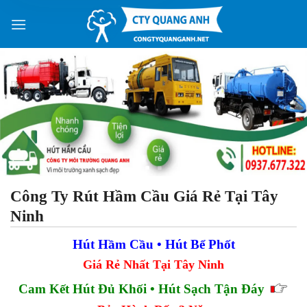
Skip
to
content
Công Ty Rút Hầm Cầu Giá Rẻ Tại Tây
Ninh
Hút Hầm Cầu • Hút Bể Phốt
Giá Rẻ Nhất Tại Tây Ninh
Cam Kết Hút Đủ Khối • Hút Sạch Tận Đáy