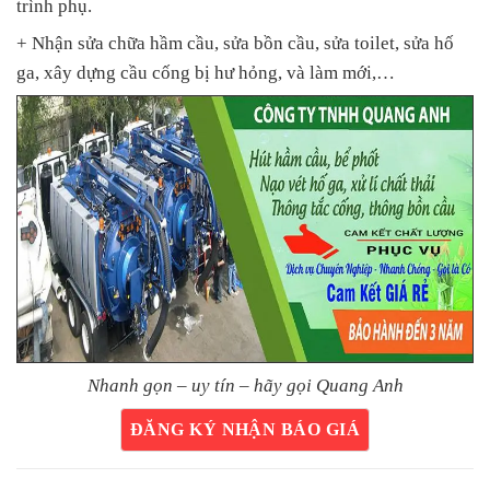
trình phụ.
+ Nhận sửa chữa hầm cầu, sửa bồn cầu, sửa toilet, sửa hố
ga, xây dựng cầu cống bị hư hỏng, và làm mới,…
Nhanh gọn – uy tín – hãy gọi Quang Anh
ĐĂNG KÝ NHẬN BÁO GIÁ