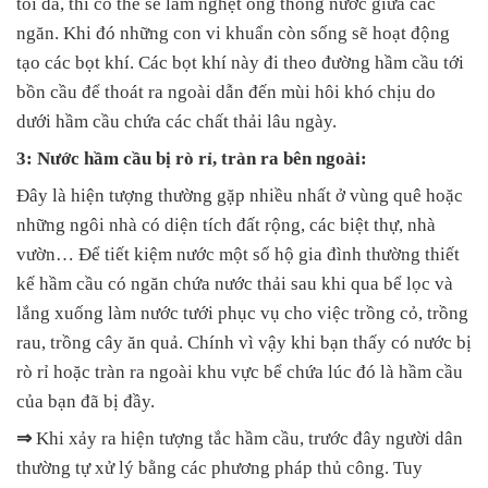
tối đa, thì có thể sẽ làm nghẹt ống thông nước giữa các
ngăn. Khi đó những con vi khuẩn còn sống sẽ hoạt động
tạo các bọt khí. Các bọt khí này đi theo đường hầm cầu tới
bồn cầu để thoát ra ngoài dẫn đến mùi hôi khó chịu do
dưới hầm cầu chứa các chất thải lâu ngày.
3: Nước hầm cầu bị rò rỉ, tràn ra bên ngoài:
Đây là hiện tượng thường gặp nhiều nhất ở vùng quê hoặc
những ngôi nhà có diện tích đất rộng, các biệt thự, nhà
vườn… Để tiết kiệm nước một số hộ gia đình thường thiết
kế hầm cầu có ngăn chứa nước thải sau khi qua bể lọc và
lắng xuống làm nước tưới phục vụ cho việc trồng cỏ, trồng
rau, trồng cây ăn quả. Chính vì vậy khi bạn thấy có nước bị
rò rỉ hoặc tràn ra ngoài khu vực bể chứa lúc đó là hầm cầu
của bạn đã bị đầy.
⇒
Khi xảy ra hiện tượng tắc hầm cầu, trước đây người dân
thường tự xử lý bằng các phương pháp thủ công. Tuy