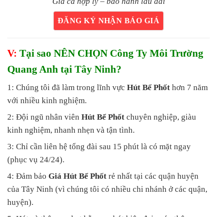
Giá cả hợp lý – bảo hành lâu dài
ĐĂNG KÝ NHẬN BÁO GIÁ
V:
Tại sao NÊN CHỌN Công Ty Môi Trường
Quang Anh tại Tây Ninh?
1: Chúng tôi đã làm trong lĩnh vực
Hút Bể Phốt
hơn 7 năm
với nhiều kinh nghiệm.
2: Đội ngũ nhân viên
Hút Bể Phốt
chuyên nghiệp, giàu
kinh nghiệm, nhanh nhẹn và tận tình.
3: Chỉ cần liên hệ tổng đài sau 15 phút là có mặt ngay
(phục vụ 24/24).
4: Đảm bảo
Giá Hút Bể Phốt
rẻ nhất tại các quận huyện
của Tây Ninh (vì chúng tôi có nhiều chi nhánh ở các quận,
huyện).