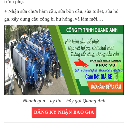
trình phụ.
+ Nhận sửa chữa hầm cầu, sửa bồn cầu, sửa toilet, sửa hố
ga, xây dựng cầu cống bị hư hỏng, và làm mới,…
Nhanh gọn – uy tín – hãy gọi Quang Anh
ĐĂNG KÝ NHẬN BÁO GIÁ