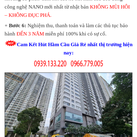
công nghệ NANO mới nhất từ nhật bản
KHÔNG MÙI HÔI
– KHÔNG ĐỤC PHÁ.
+
Bước 6:
Nghiệm thu, thanh toán và làm các thủ tục bảo
hành
ĐẾN 3 NĂM
miễn phí 100% khi có sự cố.
Cam Kết Hút Hầm Cầu Giá Rẻ nhất thị trường hiện
nay: