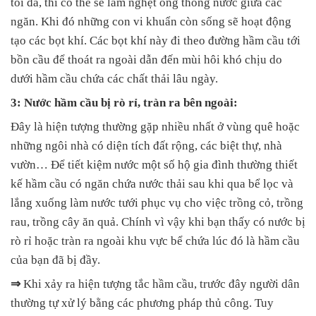
tối đa, thì có thể sẽ làm nghẹt ống thông nước giữa các
ngăn. Khi đó những con vi khuẩn còn sống sẽ hoạt động
tạo các bọt khí. Các bọt khí này đi theo đường hầm cầu tới
bồn cầu để thoát ra ngoài dẫn đến mùi hôi khó chịu do
dưới hầm cầu chứa các chất thải lâu ngày.
3: Nước hầm cầu bị rò rỉ, tràn ra bên ngoài:
Đây là hiện tượng thường gặp nhiều nhất ở vùng quê hoặc
những ngôi nhà có diện tích đất rộng, các biệt thự, nhà
vườn… Để tiết kiệm nước một số hộ gia đình thường thiết
kế hầm cầu có ngăn chứa nước thải sau khi qua bể lọc và
lắng xuống làm nước tưới phục vụ cho việc trồng cỏ, trồng
rau, trồng cây ăn quả. Chính vì vậy khi bạn thấy có nước bị
rò rỉ hoặc tràn ra ngoài khu vực bể chứa lúc đó là hầm cầu
của bạn đã bị đầy.
⇒
Khi xảy ra hiện tượng tắc hầm cầu, trước đây người dân
thường tự xử lý bằng các phương pháp thủ công. Tuy