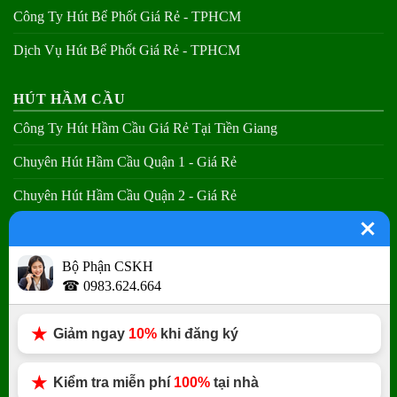
Công Ty Hút Bể Phốt Giá Rẻ - TPHCM
Dịch Vụ Hút Bể Phốt Giá Rẻ - TPHCM
HÚT HẦM CẦU
Công Ty Hút Hầm Cầu Giá Rẻ Tại Tiền Giang
Chuyên Hút Hầm Cầu Quận 1 - Giá Rẻ
Chuyên Hút Hầm Cầu Quận 2 - Giá Rẻ
Chuyên Hút Hầm Cầu Quận 3 - Giá Rẻ
Bộ Phận CSKH
THÔNG CẦU NGHẸT
☎ 0983.624.664
Thợ Thông Bồn Cầu Tại Các Quận - Giá Rẻ
Giảm ngay
10%
khi đăng ký
Chuyên Thông Tắc Toa Lét TPHCM - Giá Rẻ
Chuyên Thông Tắc Nhà Vệ Sinh - Giá Rẻ
Kiểm tra miễn phí
100%
tại nhà