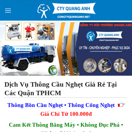
Skip
Phạm Bích Diệp
to
SĐT 0433xxxx435 vừa đăng ký
17 phút trước
content
Dịch Vụ Thông Cầu Nghẹt Giá Rẻ Tại
Các Quận TPHCM
Thông Bồn Cầu Nghẹt • Thông Cống Nghẹt
Giá Chỉ Từ 100.000đ
Cam Kết Thông Bằng Máy
•
Không Đục Phá •