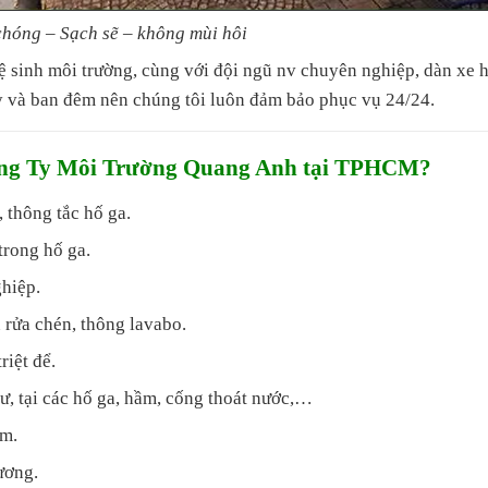
hóng – Sạch sẽ – không mùi hôi
ệ sinh môi trường, cùng với đội ngũ nv chuyên nghiệp, dàn xe 
 và ban đêm nên chúng tôi luôn đảm bảo phục vụ 24/24.
ông Ty Môi Trường Quang Anh tại TPHCM?
 thông tắc hố ga.
trong hố ga.
ghiệp.
 rửa chén, thông lavabo.
riệt để.
ư, tại các hố ga, hầm, cống thoát nước,…
ậm.
ương.