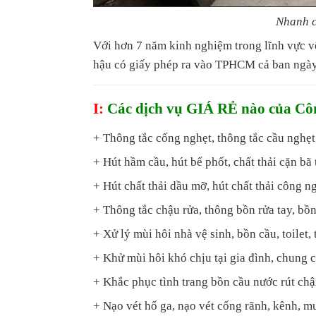
Nhanh c
Với hơn 7 năm kinh nghiệm trong lĩnh vực v
hậu có giấy phép ra vào TPHCM cả ban ngày
I:
Các dịch vụ GIÁ RẺ nào của C
+ Thông tắc cống nghẹt, thông tắc cầu nghẹt,
+ Hút hầm cầu, hút bể phốt, chất thải cặn bã 
+ Hút chất thải dầu mỡ, hút chất thải công n
+ Thông tắc chậu rửa, thông bồn rửa tay, bồn
+ Xử lý mùi hôi nhà vệ sinh, bồn cầu, toilet, t
+ Khử mùi hôi khó chịu tại gia đình, chung c
+ Khắc phục tình trang bồn cầu nước rút ch
+ Nạo vét hố ga, nạo vét cống rãnh, kênh, m