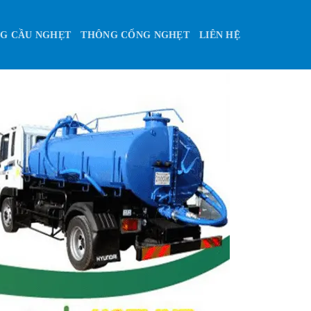
G CẦU NGHẸT
THÔNG CỐNG NGHẸT
LIÊN HỆ