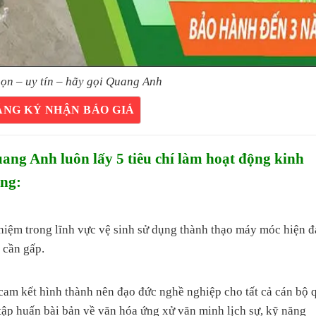
ọn – uy tín – hãy gọi Quang Anh
ĂNG KÝ NHẬN BÁO GIÁ
g Anh luôn lấy 5 tiêu chí làm hoạt động kinh
àng:
ghiệm trong lĩnh vực vệ sinh sử dụng thành thạo máy móc hiện đ
 cần gấp.
 kết hình thành nên đạo đức nghề nghiệp cho tất cả cán bộ 
 tập huấn bài bản về văn hóa ứng xử văn minh lịch sự, kỹ năng