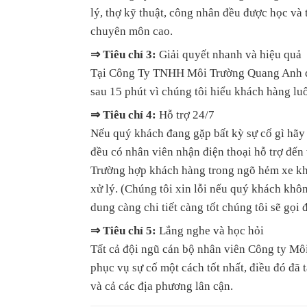
lý, thợ kỹ thuật, công nhân đều được học và
chuyên môn cao.
⇒ Tiêu chí 3:
Giải quyết nhanh và hiệu quả
Tại Công Ty TNHH Môi Trường Quang Anh quý
sau 15 phút vì chúng tôi hiểu khách hàng luô
⇒ Tiêu chí 4:
Hỗ trợ 24/7
Nếu quý khách đang gặp bất kỳ sự cố gì hãy
đều có nhân viên nhận điện thoại hỗ trợ đến 
Trường hợp khách hàng trong ngõ hẻm xe khô
xử lý. (Chúng tôi xin lỗi nếu quý khách khô
dung càng chi tiết càng tốt chúng tôi sẽ gọi 
⇒ Tiêu chí 5:
Lắng nghe và học hỏi
Tất cả đội ngũ cán bộ nhân viên Công ty Mô
phục vụ sự cố một cách tốt nhất, điều đó đã
và cả các địa phương lân cận.