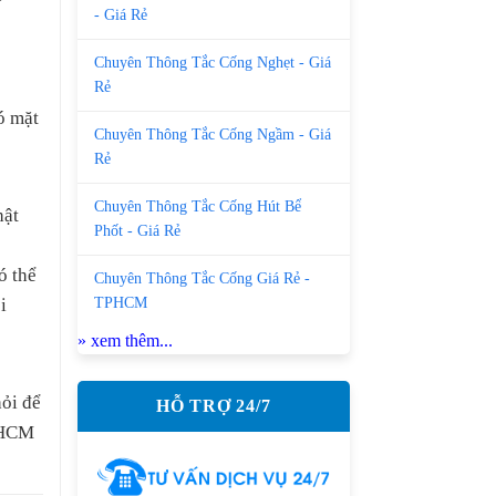
- Giá Rẻ
Chuyên Thông Tắc Cống Nghẹt - Giá
Rẻ
ó mặt
Chuyên Thông Tắc Cống Ngầm - Giá
Rẻ
Chuyên Thông Tắc Cống Hút Bể
hật
Phốt - Giá Rẻ
ó thể
Chuyên Thông Tắc Cống Giá Rẻ -
TPHCM
i
» xem thêm...
ỏi để
HỖ TRỢ 24/7
ố HCM