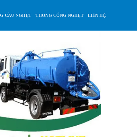
G CẦU NGHẸT
THÔNG CỐNG NGHẸT
LIÊN HỆ