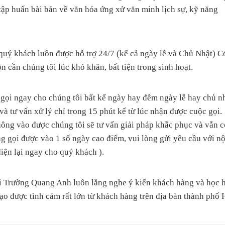
 tập huấn bài bản về văn hóa ứng xử văn minh lịch sự, kỹ năng
 khách luôn được hỗ trợ 24/7 (kể cả ngày lễ và Chủ Nhật) C
n cần chúng tôi lúc khó khăn, bất tiện trong sinh hoạt.
 gọi ngay cho chúng tôi bất kể ngày hay đêm ngày lễ hay chủ n
và tư vấn xử lý chỉ trong 15 phút kể từ lúc nhận được cuộc gọi.
ng vào được chúng tôi sẽ tư vấn giải pháp khắc phục và vẫn c
ng gọi được vào 1 số ngày cao điểm, vui lòng gửi yêu cầu với nộ
điện lại ngay cho quý khách ).
i Trường Quang Anh luôn lắng nghe ý kiến khách hàng và học h
 tạo được tình cảm rất lớn từ khách hàng trên địa bàn thành ph