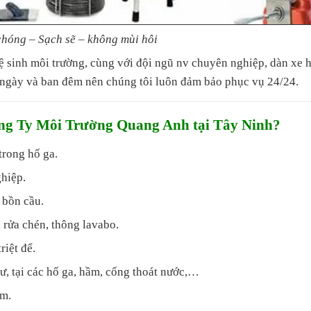
hóng – Sạch sẽ – không mùi hôi
ệ sinh môi trường, cùng với đội ngũ nv chuyên nghiệp, dàn xe 
n ngày và ban đêm nên chúng tôi luôn đảm bảo phục vụ 24/24.
ng Ty Môi Trường Quang Anh tại Tây Ninh?
trong hố ga.
ghiệp.
 bồn cầu.
 rửa chén, thông lavabo.
riệt để.
ư, tại các hố ga, hầm, cống thoát nước,…
ậm.