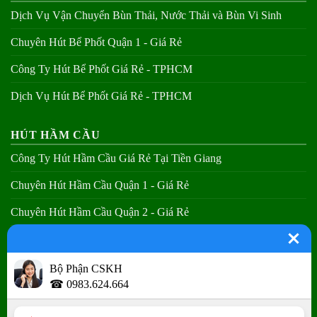
Dịch Vụ Vận Chuyển Bùn Thải, Nước Thải và Bùn Vi Sinh
Chuyên Hút Bể Phốt Quận 1 - Giá Rẻ
Công Ty Hút Bể Phốt Giá Rẻ - TPHCM
Dịch Vụ Hút Bể Phốt Giá Rẻ - TPHCM
HÚT HẦM CẦU
Công Ty Hút Hầm Cầu Giá Rẻ Tại Tiền Giang
Chuyên Hút Hầm Cầu Quận 1 - Giá Rẻ
Chuyên Hút Hầm Cầu Quận 2 - Giá Rẻ
Chuyên Hút Hầm Cầu Quận 3 - Giá Rẻ
Bộ Phận CSKH
THÔNG CẦU NGHẸT
☎ 0983.624.664
Thợ Thông Bồn Cầu Tại Các Quận - Giá Rẻ