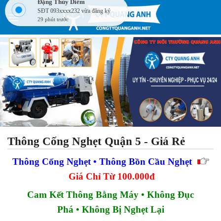
Skip
to
content
Thông Cống Nghẹt Quận 5 - Giá Rẻ
Thông Cống Nghẹt • Thông Bồn Cầu Nghẹt
Giá Chỉ Từ 100.000đ
Cam Kết Thông Bằng Máy • Không Đục
Phá • Không Bị Nghẹt Lại