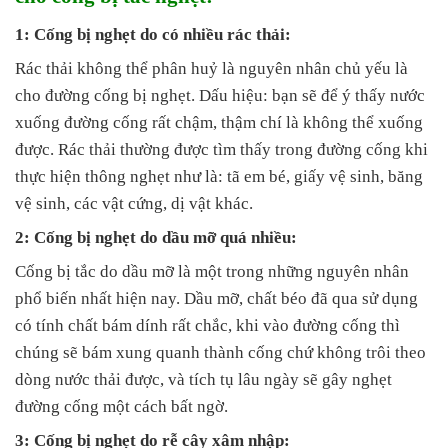
1: Cống bị nghẹt do có nhiều rác thải:
Rác thải không thể phân huỷ là nguyên nhân chủ yếu là
cho đường cống bị nghẹt. Dấu hiệu: bạn sẽ để ý thấy nước
xuống đường cống rất chậm, thậm chí là không thể xuống
được. Rác thải thường được tìm thấy trong đường cống khi
thực hiện thông nghẹt như là: tã em bé, giấy vệ sinh, băng
vệ sinh, các vật cứng, dị vật khác.
2: Cống bị nghẹt do dầu mỡ quá nhiều:
Cống bị tắc do dầu mỡ là một trong những nguyên nhân
phổ biến nhất hiện nay. Dầu mỡ, chất béo đã qua sử dụng
có tính chất bám dính rất chắc, khi vào đường cống thì
chúng sẽ bám xung quanh thành cống chứ không trôi theo
dòng nước thải được, và tích tụ lâu ngày sẽ gây nghẹt
đường cống một cách bất ngờ.
3: Cống bị nghẹt do rễ cây xâm nhập: