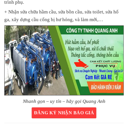
trình phụ.
+ Nhận sửa chữa hầm cầu, sửa bồn cầu, sửa toilet, sửa hố
ga, xây dựng cầu cống bị hư hỏng, và làm mới,…
Nhanh gọn – uy tín – hãy gọi Quang Anh
ĐĂNG KÝ NHẬN BÁO GIÁ